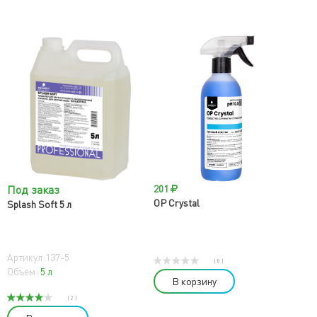
Под заказ
201
OP Crystal
Splash Soft 5 л
Артикул:137-5
( 0 )
Объем:
5 л
В корзину
( 2 )