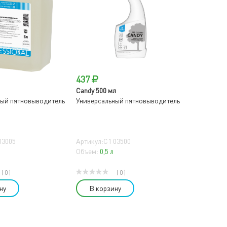
437
Candy 500 мл
ный пятновыводитель
Универсальный пятновыводитель
03005
Артикул:C1 03500
Объем:
0,5 л
( 0 )
( 0 )
ну
В корзину