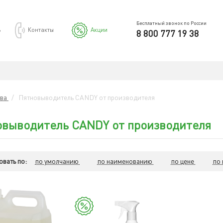
Бесплатный звонок по России
ь
Контакты
Акции
8 800 777 19 38
тва
/
Пятновыводитель CANDY от производителя
овыводитель CANDY от производителя
вать по:
по умолчанию
по наименованию
по цене
по