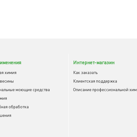
именения
Интернет-магазин
ая химия
Как заказать
евесины
Клиентская поддержка
нальные моющие средства
Описание профессиональной хи
имия
ная обработка
шения