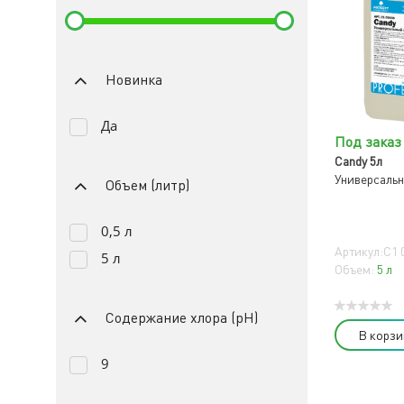
Новинка
Да
Под заказ
Candy 5л
Универсаль
Объем (литр)
0,5 л
Артикул:C1 
5 л
Объем:
5 л
Содержание хлора (pH)
В корзи
9