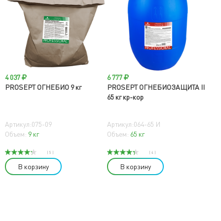
4 037
6 777
PROSEPT ОГНЕБИО 9 кг
PROSEPT ОГНЕБИОЗАЩИТА II
65 кг кр-кор
Артикул:075-09
Артикул:064-65 И
Объем:
9 кг
Объем:
65 кг
( 5 )
( 4 )
В корзину
В корзину