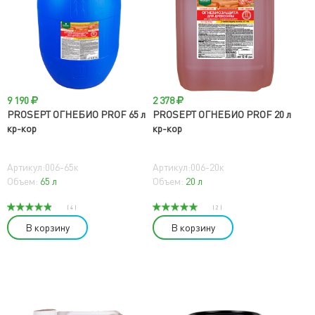
9 190
2 378
PROSEPT ОГНЕБИО PROF 65 л
PROSEPT ОГНЕБИО PROF 20 л
кр-кор
кр-кор
Артикул:006-65к
Артикул:006-20к
Объем:
65 л
Объем:
20 л
( 4 )
( 2 )
В корзину
В корзину