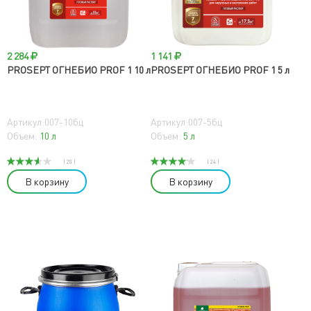
2 284
1 141
PROSEPT ОГНЕБИО PROF 1 10 л
PROSEPT ОГНЕБИО PROF 1 5 л
Артикул:007-10бц
Артикул:007-5бц
Объем:
10 л
Объем:
5 л
( 20 )
( 24 )
В корзину
В корзину