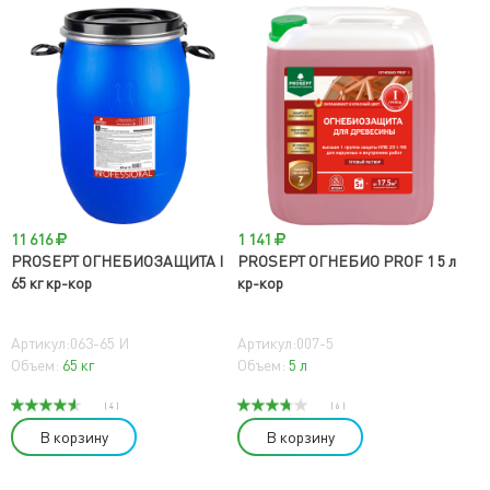
11 616
1 141
PROSEPT ОГНЕБИОЗАЩИТА I
PROSEPT ОГНЕБИО PROF 1 5 л
65 кг кр-кор
кр-кор
Артикул:063-65 И
Артикул:007-5
Объем:
65 кг
Объем:
5 л
( 4 )
( 6 )
В корзину
В корзину