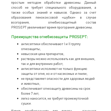
простым методом обработки древесины. Данный
способ не требует специального оборудования, а
также особых знаний и навыков. Однако за счет
образования пенококсовой «шубки» в случае
возгорания, огнебиозащитный состав
PROSEPT увеличивает время прогорания древесины.
Преимущества огнебиозащиты PROSEPT:
антисептики обеспечивают I и II группу
огнезащиты;
невысокая цена препаратов;
растворы можно использовать как для внешних,
так и для внутренних работ;
антисептики исполняют не только функцию
защиты от огня, но и от насекомых и гнили;
не представляет опасности для здоровья людей
и животных;
обеспечивает огнезащиту древесины на срок
более 7 лет;
легко наносится, не требует промежуточной
сушки.
Купить огнебиозащиту для дерева — означает