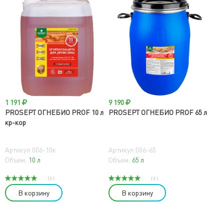
1 191
9 190
PROSEPT ОГНЕБИО PROF 10 л
PROSEPT ОГНЕБИО PROF 65 л
кр-кор
Артикул:006-10к
Артикул:006-65
Объем:
10 л
Объем:
65 л
( 2 )
( 2 )
В корзину
В корзину