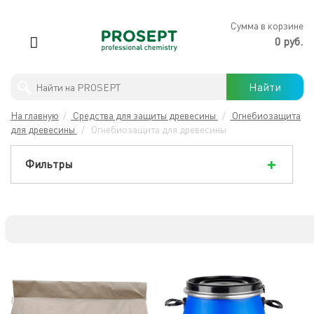
×
Сумма в корзине
0 руб.
Антимикробная обработка
Найти
PROSEPT
В
На главную
/
Средства для защиты древесины
/
Огнебиозащита
ЛЕРУА
Профессиональны моющие средства
для древесины
/
Огнебиозащита для древесины
МЕРЛЕН
Бытовая химия
Фильтры
Защита древесины
Строительная химия
Готовые решения
Хиты продаж