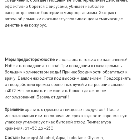
эффективно борется с вирусами, убивает наиболее
распространенные бактерии и микроорганизмы. Экстракт
аптечной ромашки оказывает успокаивающее и смягчающее
действие на кожу рук.
Меры предосторожности:
использовать только по назначению!
Избегать попадания в глаза! При попадании в глаза промыть
большим количеством воды! При необходимости обратиться к
врачу! Баллон находится под высоким давлением! Предохранять
от воздействия прямых солнечных лучей и нагревания свыше
+40 С! Не протыкать и не сжигать баллон даже после
использования! Беречь от детей!
Хранение:
хранить отдельно от пищевых продуктов! После
использования или по окончании срока годности аэрозольную
упаковку утилизируют как бытовой отход. Температура
хранения: от +5С до +25С
Состав:
Isopropyl Alcohol, Aqua, Izobutane, Glycerin,