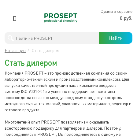
×
Сумма в корзине
0 руб.
Антимикробная обработка
Найти
PROSEPT
В
На главную
/
Стать дилером
ЛЕРУА
Профессиональны моющие средства
МЕРЛЕН
Стать дилером
Бытовая химия
Компания PROSEPT – это производственная компания со своим
лабораторно-техническим и производственным комплексом. Для
выпуска качественной продукции наша компания внедрила
Защита древесины
систему ISO 9001:2015 и успешно поддерживает все этапы
производства согласно международному стандарту: контроль
Строительная химия
исходного сырья, технологий, упаковочных материалов, рецептур и
готового продукта.
Готовые решения
Многолетний опыт PROSEPT позволяет нам оказывать
всестороннюю поддержку для партнеров и дилеров. Поэтому,
присоединяясь к PROSEPT, Вы присоединяетесь к одному из
Хиты продаж