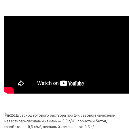
Расход:
расход готового раствора при 2-х разовом нанесении:
известково-песчаный камень — 0,3 л/м²; пористый бетон,
газобетон — 0,5 л/м²; песчаный камень — ок. 0,3 л/