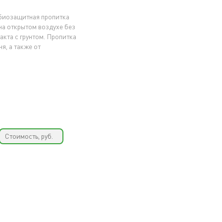
иозащитная пропитка
на открытом воздухе без
кта с грунтом. Пропитка
я, а также от