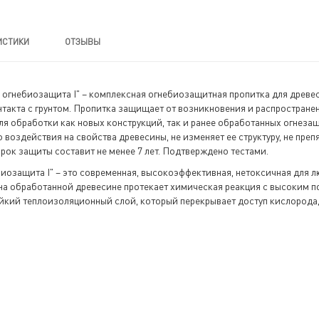
ИСТИКИ
ОТЗЫВЫ
 огнебиозащита I" – комплексная огнебиозащитная пропитка для древе
такта с грунтом. Пропитка защищает от возникновения и распространени
я обработки как новых конструкций, так и ранее обработанных огнезащ
 воздействия на свойства древесины, не изменяет ее структуру, не пре
ок защиты составит не менее 7 лет. Подтверждено тестами.
иозащита I" – это современная, высокоэффективная, нетоксичная для
на обработанной древесине протекает химическая реакция с высоким п
йкий теплоизоляционный слой, который перекрывает доступ кислорода,