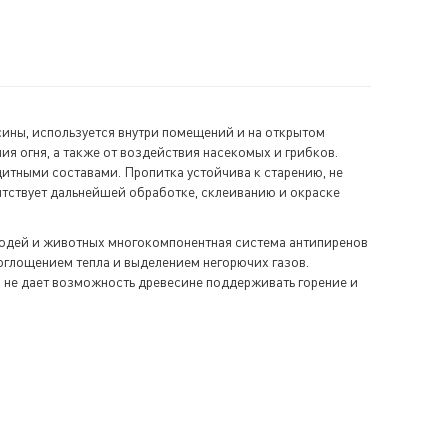
сины, используется внутри помещений и на открытом
я огня, а также от воздействия насекомых и грибков.
итными составами. Пропитка устойчива к старению, не
пятствует дальнейшей обработке, склеиванию и окраске
 людей и животных многокомпонентная система антипиренов
оглощением тепла и выделением негорючих газов.
 не дает возможность древесине поддерживать горение и