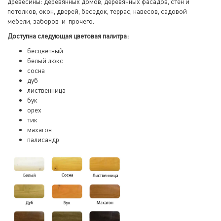
древесины: деревянных домов, деревянных фасадов, стен и
потолков, окон, дверей, беседок, террас, навесов, садовой
мебели, заборов и прочего.
Доступна следующая цветовая палитра:
бесцветный
белый люкс
сосна
дуб
лиственница
бук
орех
тик
махагон
палисандр