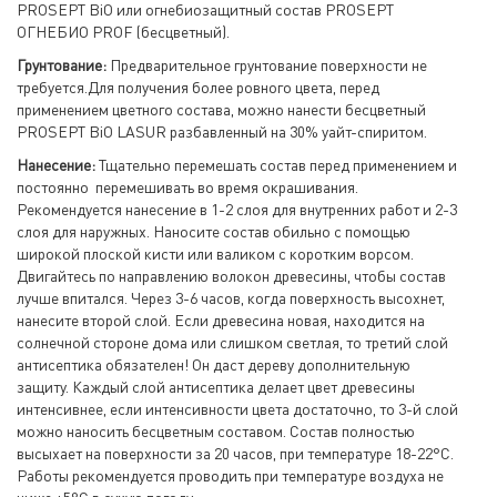
PROSEPT BiO или огнебиозащитный состав PROSEPT
ОГНЕБИО PROF (бесцветный).
Грунтование:
Предварительное грунтование поверхности не
требуется.Для получения более ровного цвета, перед
применением цветного состава, можно нанести бесцветный
PROSEPT BiO LASUR разбавленный на 30% уайт-спиритом.
Нанесение:
Тщательно перемешать состав перед применением и
постоянно перемешивать во время окрашивания.
Рекомендуется нанесение в 1-2 слоя для внутренних работ и 2-3
слоя для наружных. Наносите состав обильно с помощью
широкой плоской кисти или валиком с коротким ворсом.
Двигайтесь по направлению волокон древесины, чтобы состав
лучше впитался. Через 3-6 часов, когда поверхность высохнет,
нанесите второй слой. Если древесина новая, находится на
солнечной стороне дома или слишком светлая, то третий слой
антисептика обязателен! Он даст дереву дополнительную
защиту. Каждый слой антисептика делает цвет древесины
интенсивнее, если интенсивности цвета достаточно, то 3-й слой
можно наносить бесцветным составом. Состав полностью
высыхает на поверхности за 20 часов, при температуре 18-22°С.
Работы рекомендуется проводить при температуре воздуха не