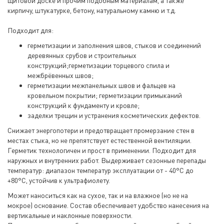
щитовой доске и прочим подобным материалам, а также
кирпичу, штукатурке, бетону, натуральному камню и т.д.
Подходит для:
герметизации и заполнения швов, стыков и соединений
деревянных срубов и строительных
конструкций;герметизации торцевого спила и
межбрёвенных швов;
герметизации межпанельных швов и фальцев на
кровельном покрытии; герметизации примыканий
конструкций к фундаменту и кровле;
заделки трещин и устранения косметических дефектов.
Снижает энергопотери и предотвращает промерзание стен в
местах стыка, но не препятствует естественной вентиляции.
Герметик технологичен и прост в применении. Подходит для
наружных и внутренних работ. Выдерживает сезонные перепады
температур: диапазон температур эксплуатации от - 40°С до
+80°С, устойчив к ультрафиолету.
Может наноситься как на сухое, так и на влажное (но не на
мокрое) основание. Состав обеспечивает удобство нанесения на
вертикальные и наклонные поверхности.