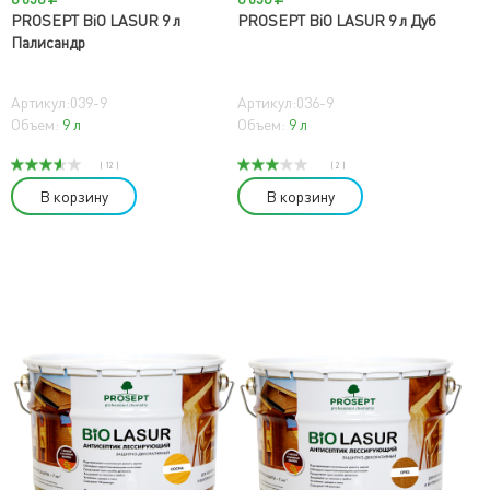
PROSEPT BiO LASUR 9 л
PROSEPT BiO LASUR 9 л Дуб
Палисандр
Артикул:039-9
Артикул:036-9
Объем:
9 л
Объем:
9 л
( 12 )
( 2 )
В корзину
В корзину