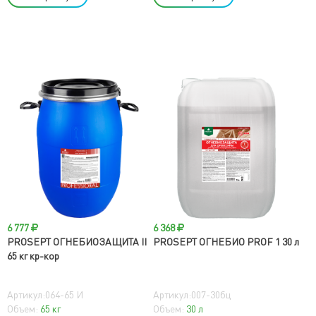
6 777
6 368
PROSEPT ОГНЕБИОЗАЩИТА II
PROSEPT ОГНЕБИО PROF 1 30 л
65 кг кр-кор
Артикул:064-65 И
Артикул:007-30бц
Объем:
65 кг
Объем:
30 л