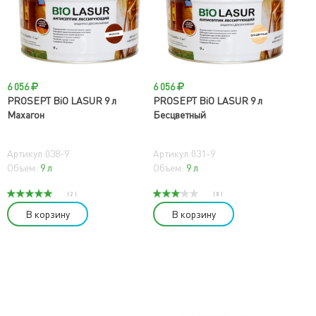
6 056
6 056
PROSEPT BiO LASUR 9 л
PROSEPT BiO LASUR 9 л
Махагон
Бесцветный
Артикул:038-9
Артикул:031-9
Объем:
9 л
Объем:
9 л
( 2 )
( 8 )
В корзину
В корзину