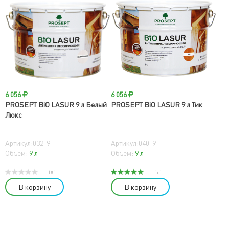
6 056
6 056
PROSEPT BiO LASUR 9 л Белый
PROSEPT BiO LASUR 9 л Тик
Люкс
Артикул:032-9
Артикул:040-9
Объем:
9 л
Объем:
9 л
( 0 )
( 2 )
В корзину
В корзину