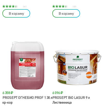
( 4 )
( 3 )
В корзину
В корзину
6 358
6 096
PROSEPT ОГНЕБИО PROF 1 30 л
PROSEPT BiO LASUR 9 л
кр-кор
Лиственница