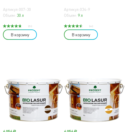
Артикул:007-30
Артикул:034-9
Объем:
30 л
Объем:
9 л
( 5 )
( 4 )
В корзину
В корзину
6 056
6 056