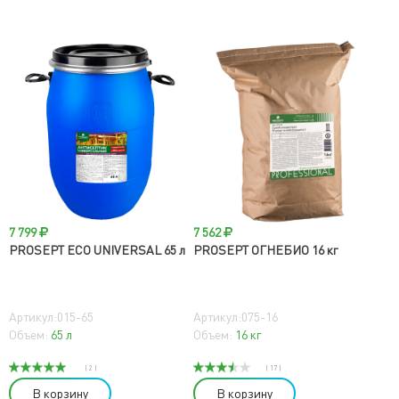
7 799
7 562
PROSEPT ECO UNIVERSAL 65 л
PROSEPT ОГНЕБИО 16 кг
Артикул:015-65
Артикул:075-16
Объем:
65 л
Объем:
16 кг
( 2 )
( 17 )
В корзину
В корзину