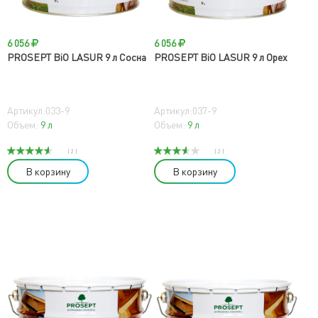
6 056
6 056
PROSEPT BiO LASUR 9 л Сосна
PROSEPT BiO LASUR 9 л Орех
Артикул:033-9
Артикул:037-9
Объем:
9 л
Объем:
9 л
( 2 )
( 2 )
В корзину
В корзину