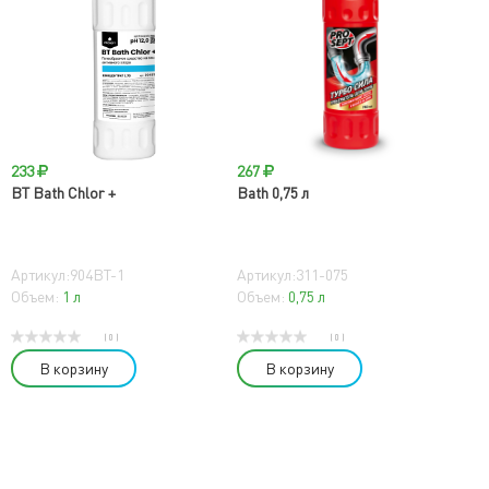
233
267
BT Bath Chlor +
Bath 0,75 л
Артикул:904BT-1
Артикул:311-075
Объем:
1 л
Объем:
0,75 л
( 0 )
( 0 )
В корзину
В корзину