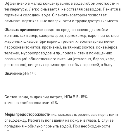
Эффективно в малых концентрациях в воде любой жесткости и
температуры. Легко смывается, не оставляя разводов. Пенится в
горячей и холодной воде. С пеногенератором позволяет
отмывать вертикальные поверхности и труднодоступные места.
Область применения:
средство предназначено для мойки
коптильных камер, калориферов, термокамер, варочных котлов,
жарочных шкафов, фритюрниц, грилей, хлебопекарных печей,
пароконвектоматов, противней, вытяжных зонтов, конвейеров,
тележек, мусоропроводов и пр., полов и стен в помещениях
организаций общественного питания (столовых, баров, кафе,
ресторанов), пищевых производств любых отраслей, в быту.
Значение pH:
14,0
Состав:
вода, гидроксид натрия, НПАВ 5-15%,
комплексообразователи <5%.
Меры предосторожности:
использовать резиновые перчатки и
спецодежду. Избегать попадания на кожу и в глаза. В случае
попадания – обильно промыть водой. При необходимости