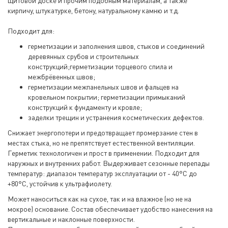
щитовой доске и прочим подобным материалам, а также
кирпичу, штукатурке, бетону, натуральному камню и т.д.
Подходит для:
герметизации и заполнения швов, стыков и соединений
деревянных срубов и строительных
конструкций;герметизации торцевого спила и
межбрёвенных швов;
герметизации межпанельных швов и фальцев на
кровельном покрытии; герметизации примыканий
конструкций к фундаменту и кровле;
заделки трещин и устранения косметических дефектов.
Снижает энергопотери и предотвращает промерзание стен в
местах стыка, но не препятствует естественной вентиляции.
Герметик технологичен и прост в применении. Подходит для
наружных и внутренних работ. Выдерживает сезонные перепады
температур: диапазон температур эксплуатации от - 40°С до
+80°С, устойчив к ультрафиолету.
Может наноситься как на сухое, так и на влажное (но не на
мокрое) основание. Состав обеспечивает удобство нанесения на
вертикальные и наклонные поверхности.