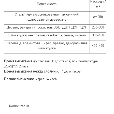
Расход, г/
Поверхность
м ²
Сталь (черная/оцинкованная), алюминий,
от 250
шлифованная древесина
Дерево, фанера, гипсокартон, OSB, ДВП, ДСП, ЦСП
250-300
Штукатурка, пенобетон, газобетон, бетон, кирпич
350-400
Черепица, волнистый шифер, бревно, декоративная
400-450
штукатурка
Время высыхания
до степени 3 (до отлипа) при температуре
(20+2)°С: 2 часа.
Время высыхания между слоями:
от 4 до 6 часов.
Полное высыхание:
через 24 часа.
Комментарии