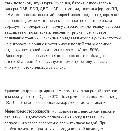
стен, потолков, штукатурки, кирпича, бетона, гипсокартона,
фанеры, OSB, ДСП, ДВП, ЦСП, алюминия, пластика (кроме ПП,
ПЭ и тефлоновых покрытий). SuperRubber создаёт однородное
паропроницаемое матовое декоративное покрытие. Краска
образует на поверхности прочную и эластичную плёнку, которая
защищает от воды, грязи, плесени и грибка, препятствует
появлению трещин. Покрытие обладает высокой укрывистостью,
не выгорает на солнце и устойчиво к воздействию осадков,
выдерживает колебания температур от -40 до +50°С.
Равномерно распределяется по поверхности и обладает
высокой адгезией к штукатурке, цементу, бетону, асбесту,
кирпичу. Нетоксичная, без запаха.
Хранение и транспортировка:
В герметично закрытой таре при
температуре от +5°С до +40°С. Выдерживает замораживание до
-25° С, но не более 5 циклов замораживания-оттаивания.
Меры предосторожности:
использовать спецодежду, маски и
перчатки. Не допускать попадания на кожу, в глаза. При
попадании в глаза осторожно промыть глаза водой. При
необходимости обратиться за медицинской помощью.