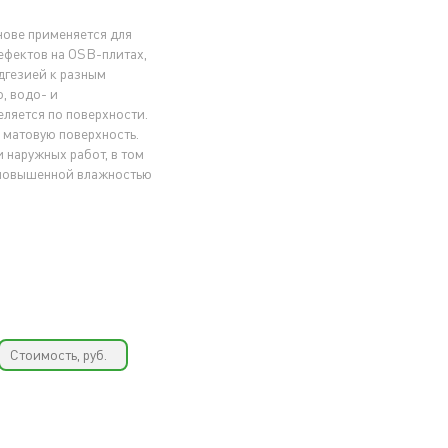
нове применяется для
ефектов на OSB-плитах,
дгезией к разным
, водо- и
ляется по поверхности.
 матовую поверхность.
 наружных работ, в том
с повышенной влажностью