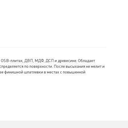
а OSB-плитах, ДВП, МДФ, ДСП и древесине. Обладает
спределяется по поверхности. После высыхания не мелит и
стве финишной шпатлевки в местах с повышенной