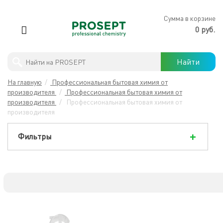
×
Сумма в корзине
0 руб.
Антимикробная обработка
Найти
PROSEPT
В
На главную
/
Профессиональная бытовая химия от
ЛЕРУА
Профессиональны моющие средства
производителя
/
Профессиональная бытовая химия от
МЕРЛЕН
производителя
/
Профессиональная бытовая химия от
Бытовая химия
производителя
Фильтры
Защита древесины
Строительная химия
Готовые решения
Хиты продаж