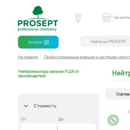
×
Где купит
Антимикробная обработка
PROSEPT
Каталог
В
ЛЕРУА
Профессиональны моющие средства
МЕРЛЕН
На главную
/
Профессиональные моющие и чистящие средс
Бытовая химия
Нейтр
Нейтрализаторы запахов FLOX от
производителя
Защита древесины
Сортиро
Строительная химия
Стоимость
Готовые решения
От
До
Хиты продаж