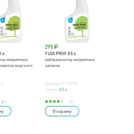
295
5 л
FLOX PROF 0.5 л
тор неприятных
нейтрализатор неприятных
роматом морского
запахов
-0
Артикул:O1 01500
Объем:
0,5 л
( 24 )
( 7 )
ну
В корзину