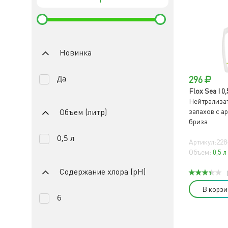
Новинка
Да
296
Flox Sea I 0,
Нейтрализа
запахов с а
Объем (литр)
бриза
0,5 л
Артикул:228
Объем:
0,5 л
Содержание хлора (pH)
В корзи
6