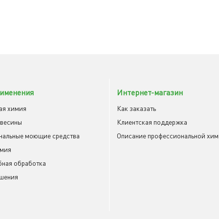
именения
Интернет-магазин
ая химия
Как заказать
евесины
Клиентская поддержка
нальные моющие средства
Описание профессиональной хи
имия
ная обработка
шения