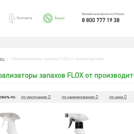
Бесплатный звонок по России
ь
Контакты
Акции
8 800 777 19 38
тва
/
Нейтрализаторы запахов FLOX от производителя
ализаторы запахов FLOX от производит
вать по:
по умолчанию
по наименованию
по цене