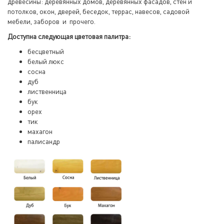
древесины: деревянных домов, деревянных фасадов, стен и
потолков, окон, дверей, беседок, террас, навесов, садовой
мебели, заборов и прочего.
Доступна следующая цветовая палитра:
бесцветный
белый люкс
сосна
дуб
лиственница
бук
орех
тик
махагон
палисандр