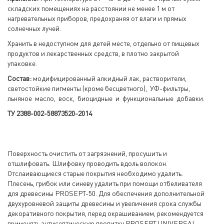
складских помещениях на расстоянии не менее 1 м от
нагревательных приборов, предохраняя от влаги и прямых
солнечных лучей.
Хранить в недоступном для детей месте, отдельно от пищевых
продуктов и лекарственных средств, в плотно закрытой
упаковке.
Состав:
модифицированный алкидный лак, растворители,
светостойкие пигменты (кроме бесцветного), УФ-фильтры,
льняное масло, воск, биоцидные и функциональные добавки.
ТУ 2388-002-58873520-2014
Поверхность очистить от загрязнений, просушить и
отшлифовать. Шлифовку проводить вдоль волокон.
Отслаивающиеся старые покрытия необходимо удалить.
Плесень, грибок или синеву удалить при помощи отбеливателя
для древесины PROSEPT-50. Для обеспечения дополнительной
двухуровневой защиты древесины и увеличения срока службы
декоративного покрытия, перед окрашиванием, рекомендуется
применять антисептическую пропитку PROSEPT UNIVERSAL,