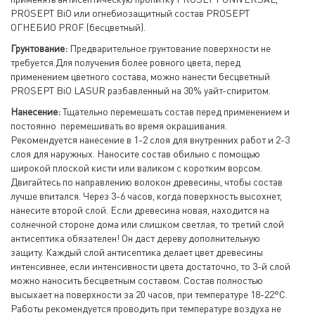
PROSEPT BiO или огнебиозащитный состав PROSEPT
ОГНЕБИО PROF (бесцветный).
Грунтование:
Предварительное грунтование поверхности не
требуется.Для получения более ровного цвета, перед
применением цветного состава, можно нанести бесцветный
PROSEPT BiO LASUR разбавленный на 30% уайт-спиритом.
Нанесение:
Тщательно перемешать состав перед применением и
постоянно перемешивать во время окрашивания.
Рекомендуется нанесение в 1-2 слоя для внутренних работ и 2-3
слоя для наружных. Наносите состав обильно с помощью
широкой плоской кисти или валиком с коротким ворсом.
Двигайтесь по направлению волокон древесины, чтобы состав
лучше впитался. Через 3-6 часов, когда поверхность высохнет,
нанесите второй слой. Если древесина новая, находится на
солнечной стороне дома или слишком светлая, то третий слой
антисептика обязателен! Он даст дереву дополнительную
защиту. Каждый слой антисептика делает цвет древесины
интенсивнее, если интенсивности цвета достаточно, то 3-й слой
можно наносить бесцветным составом. Состав полностью
высыхает на поверхности за 20 часов, при температуре 18-22°С.
Работы рекомендуется проводить при температуре воздуха не