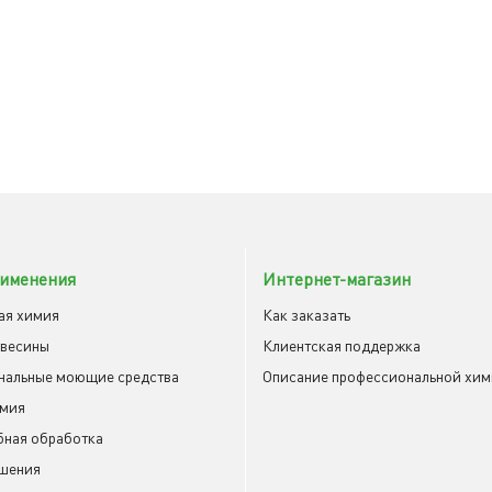
именения
Интернет-магазин
ая химия
Как заказать
евесины
Клиентская поддержка
нальные моющие средства
Описание профессиональной хи
имия
ная обработка
шения