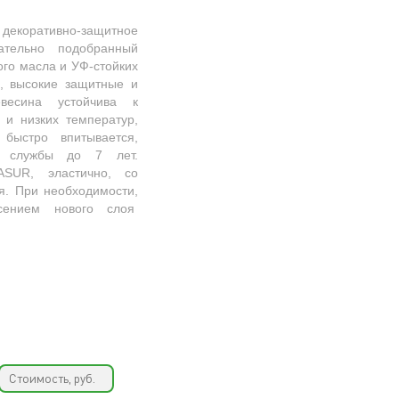
коративно-защитное
тельно подобранный
ого масла и УФ-стойких
ы, высокие защитные и
евесина устойчива к
 и низких температур,
 быстро впитывается,
м службы до 7 лет.
SUR, эластично, со
я. При необходимости,
есением нового слоя