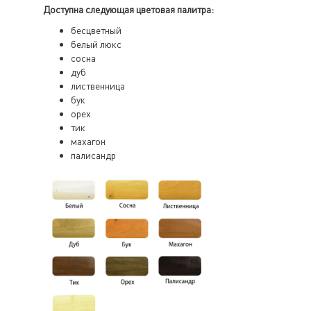
Доступна следующая цветовая палитра:
бесцветный
белый люкс
сосна
дуб
лиственница
бук
орех
тик
махагон
палисандр