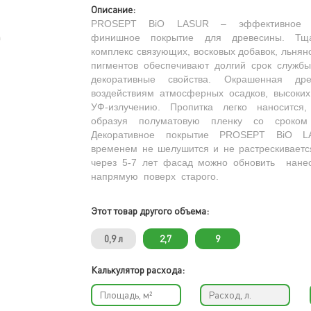
Описание:
PROSEPT BiO LASUR – эффективное де
финишное покрытие для древесины. Тща
комплекс связующих, восковых добавок, льнян
пигментов обеспечивают долгий срок служб
декоративные свойства. Окрашенная др
воздействиям атмосферных осадков, высоких
УФ-излучению. Пропитка легко наносится,
образуя полуматовую пленку со сроко
Декоративное покрытие PROSEPT BiO LA
временем не шелушится и не растрескиваетс
через 5-7 лет фасад можно обновить нан
напрямую поверх старого.
Этот товар другого объема:
0,9 л
2,7
9
Калькулятор расхода: