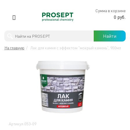
×
Сумма в корзине
0 руб.
Антимикробная обработка
Найти
PROSEPT
В
На главную
/
Лак для камня с эффектом "мокрый камень", 900мл
ЛЕРУА
Профессиональны моющие средства
МЕРЛЕН
Бытовая химия
Защита древесины
Строительная химия
Готовые решения
Артикул:053-09
Хиты продаж