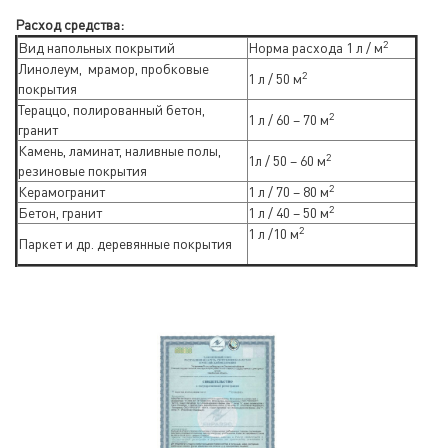
Расход средства:
2
Вид напольных покрытий
Норма расхода 1 л / м
Линолеум, мрамор, пробковые
2
1 л / 50 м
покрытия
Тераццо, полированный бетон,
2
1 л / 60 – 70 м
гранит
Камень, ламинат, наливные полы,
2
1л / 50 – 60 м
резиновые покрытия
2
Керамогранит
1 л / 70 – 80 м
2
Бетон, гранит
1 л / 40 – 50 м
2
1 л /10 м
Паркет и др. деревянные покрытия