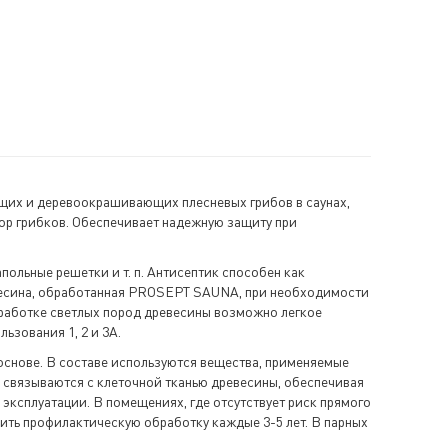
ющих и деревоокрашивающих плесневых грибов в саунах,
ор грибков. Обеспечивает надежную защиту при
польные решетки и т. п. Антисептик способен как
евесина, обработанная PROSEPT SAUNA, при необходимости
обработке светлых пород древесины возможно легкое
зования 1, 2 и 3A.
снове. В составе используются вещества, применяемые
 связываются с клеточной тканью древесины, обеспечивая
ксплуатации. В помещениях, где отсутствует риск прямого
одить профилактическую обработку каждые 3-5 лет. В парных