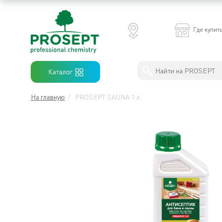
×
Где купит
Антимикробная обработка
PROSEPT
Каталог
В
ЛЕРУА
Профессиональны моющие средства
МЕРЛЕН
На главную
/
PROSEPT SAUNA 1 л
Бытовая химия
Защита древесины
Строительная химия
Готовые решения
Хиты продаж