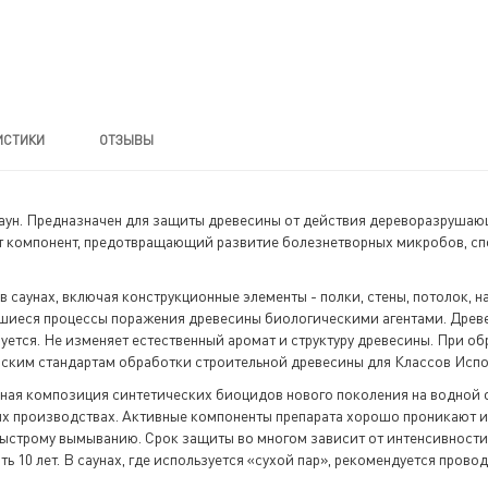
ИСТИКИ
ОТЗЫВЫ
 саун. Предназначен для защиты древесины от действия дереворазруша
т компонент, предотвращающий развитие болезнетворных микробов, сп
саунах, включая конструкционные элементы - полки, стены, потолок, на
авшиеся процессы поражения древесины биологическими агентами. Др
руется. Не изменяет естественный аромат и структуру древесины. При 
ским стандартам обработки строительной древесины для Классов Исполь
я композиция синтетических биоцидов нового поколения на водной о
х производствах. Активные компоненты препарата хорошо проникают и
строму вымыванию. Срок защиты во многом зависит от интенсивности э
ь 10 лет. В саунах, где используется «сухой пар», рекомендуется пров