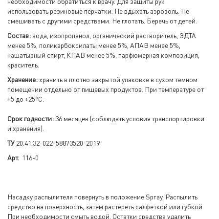
необходимости обратиться к врачу. Для защиты рук
использовать резиновые перчатки. Не вдыхать аэрозоль. Не
смешивать с другими средствами. Не глотать. Беречь от детей.
Состав:
вода, изопропанол, органический растворитель, ЭДТА
менее 5%, поликарбоксилаты менее 5%, АПАВ менее 5%,
нашатырный спирт, КПАВ менее 5%, парфюмерная композиция,
краситель.
Хранение:
хранить в плотно закрытой упаковке в сухом темном
помещении отдельно от пищевых продуктов. При температуре от
о
+5 до +25
С.
Срок годности:
36 месяцев (соблюдать условия транспортировки
и хранения).
ТУ
20.41.32-022-58873520-2019
Арт.
116-0
Насадку распылителя повернуть в положение Spray. Распылить
средство на поверхность, затем растереть салфеткой или губкой.
При необходимости смыть водой. Остатки средства удалить