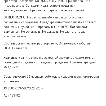
средство чистой тканью, вымыть с мылом. При попадании в
глаза промыть большим количеством воды, при
необходимости обратиться к врачу. Беречь от детей.
ОГНЕОПАСНО!
Не распылять вблизи открытого огня и
раскаленных предметов. Предохранять от воздействия прямых
солнечных лучей, не нагревать выше 40 °С. Баллон под
давлением. Не вскрывать. Не вдыхать. Не сжигать после
использования.
Состав:
органические растворители, D-лимонен, изобутан,
НПАВ менее 5%.
Хранение:
хранить в плотно закрытой упаковке в сухом темном
помещении отдельно от пищевых продуктов. При температуре от
о
+5 до +20
С.
Срок годности:
36 месяцев (соблюдать условия транспортировки
и хранения).
ТУ
2383-009-58873520-2014
Арт.
123-02