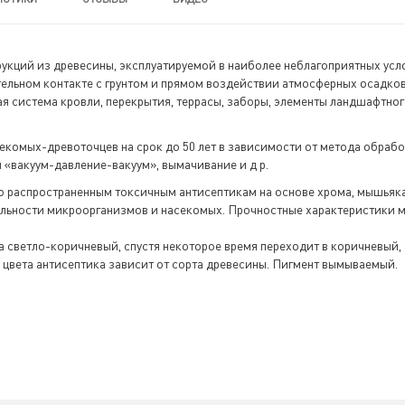
укций из древесины, эксплуатируемой в наиболее неблагоприятных усл
тельном контакте с грунтом и прямом воздействии атмосферных осадко
ая система кровли, перекрытия, террасы, заборы, элементы ландшафтног
асекомых-древоточцев на срок до 50 лет в зависимости от метода обраб
«вакуум-давление-вакуум», вымачивание и д р.
о распространенным токсичным антисептикам на основе хрома, мышьяка
ельности микроорганизмов и насекомых. Прочностные характеристики м
 светло-коричневый, спустя некоторое время переходит в коричневый, 
 цвета антисептика зависит от сорта древесины. Пигмент вымываемый.