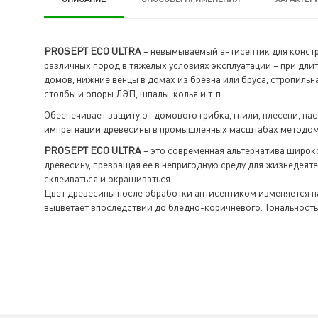
PROSEPT ECO ULTRA
– невымываемый антисептик для констр
различных пород в тяжелых условиях эксплуатации – при дли
домов, нижние венцы в домах из бревна или бруса, стропильн
столбы и опоры ЛЭП, шпалы, колья и т. п.
Обеспечивает защиту от домового грибка, гнили, плесени, н
импрегнации древесины в промышленных масштабах методом 
PROSEPT ECO ULTRA
– это современная альтернатива широк
древесину, превращая ее в непригодную среду для жизнедеят
склеиваться и окрашиваться.
Цвет древесины после обработки антисептиком изменяется на
выцветает впоследствии до бледно-коричневого. Тональность