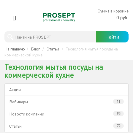
×
Сумма в корзине
0 руб.
Антимикробная обработка
Найти
PROSEPT
В
На главную
/
Блог
/
Статьи
/
Технология мытья посуды на
ЛЕРУА
Профессиональны моющие средства
коммерческой кухне
МЕРЛЕН
Технология мытья посуды на
Бытовая химия
коммерческой кухне
Защита древесины
Акции
Строительная химия
Вебинары
11
Новости компании
95
Готовые решения
Статьи
72
Хиты продаж